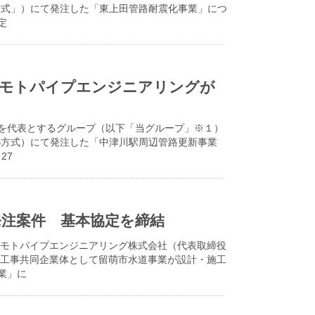
方式」）にて発注した「東上田管路耐震化事業」につ
定
リモトパイプエンジニアリングが
を代表とするグループ（以下「当グループ」※１）
B方式）にて発注した「中津川駅周辺管路更新事業
27
発注案件 基本協定を締結
リモトパイプエンジニアリング株式会社（代表取締役
設工事共同企業体として留萌市水道事業が設計・施工
業」に