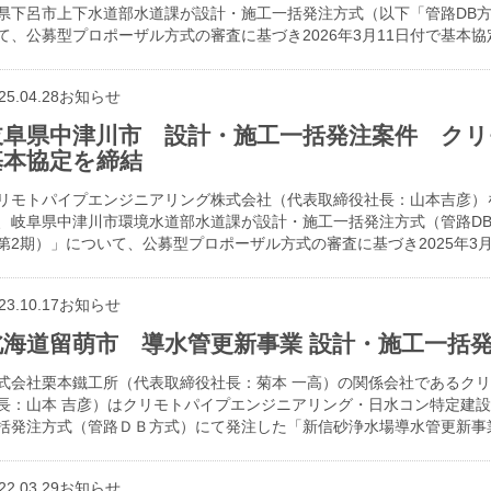
県下呂市上下水道部水道課が設計・施工一括発注方式（以下「管路DB
て、公募型プロポーザル方式の審査に基づき2026年3月11日付で基本協
25.04.28
お知らせ
岐阜県中津川市 設計・施工一括発注案件 ク
基本協定を締結
リモトパイプエンジニアリング株式会社（代表取締役社長：山本吉彦）
、岐阜県中津川市環境水道部水道課が設計・施工一括発注方式（管路D
第2期）」について、公募型プロポーザル方式の審査に基づき2025年3月
23.10.17
お知らせ
北海道留萌市 導水管更新事業 設計・施工一括
式会社栗本鐵工所（代表取締役社長：菊本 一高）の関係会社であるク
長：山本 吉彦）はクリモトパイプエンジニアリング・日水コン特定建
括発注方式（管路ＤＢ方式）にて発注した「新信砂浄水場導水管更新事
22.03.29
お知らせ