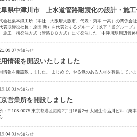
岐阜県中津川市 上水道管路耐震化の設計・施工
式会社栗本鐵工所（本社：大阪府大阪市、代表：菊本 一高）の関係会
代表取締役社長：原田 新）を代表とするグループ（以下「当グループ
・施工一括発注方式（管路ＤＢ方式）にて発注した「中津川駅周辺管路
21.09.07
お知らせ
採用情報を開設いたしました
用情報を開設致しました。 まじめで、やる気のある人材を募集していま
19.10.01
お知らせ
東京営業所を開設しました
所：〒108-0075 東京都港区港南2丁目16番2号 太陽生命品川ビル（栗本鐵工
ら
19.04.01
お知らせ