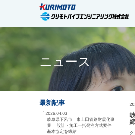
ニュース
最新記事
20
2026.04.03
岐阜県下呂市 東上田管路耐震化事
業 設計・施工一括発注方式案件
基本協定を締結
ク