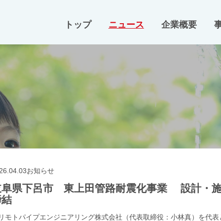
トップ
ニュース
企業概要
26.04.03
お知らせ
岐阜県下呂市 東上田管路耐震化事業 設計・施
締結
リモトパイプエンジニアリング株式会社（代表取締役：小林真）を代表