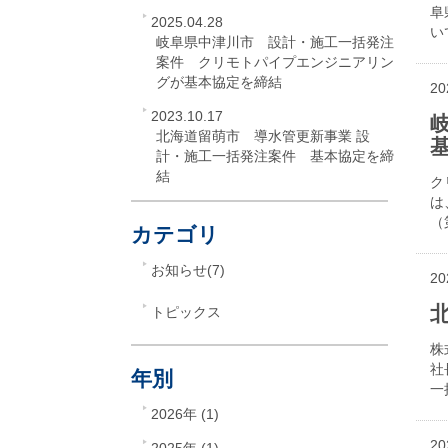
阜
2025.04.28
い
岐阜県中津川市 設計・施工一括発注
案件 クリモトパイプエンジニアリン
グが基本協定を締結
20
2023.10.17
北海道留萌市 導水管更新事業 設
計・施工一括発注案件 基本協定を締
結
ク
は
（
カテゴリ
お知らせ(7)
20
トピックス
株
社
年別
一
2026年 (1)
20