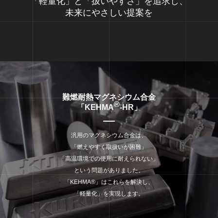
「軽量化」と「扱いやすさ」を追求し、
未来にやさしい提案を
難燃耐熱マグネシウム合金
®
「KEHMA
-HR」
汎用のマグネシウム合金は、
「燃えやすく取扱いが困難」
「高温環境での使用に耐えられない」
という問題がありました。
「KEHMA
®
」はこれらを解決し、
「軽量化」を実現します。