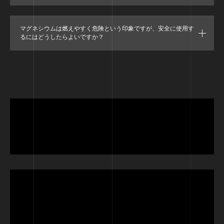
マグネシウムは燃えやすく危険という印象ですが、安全に使用す
るにはどうしたらよいですか？
技術開発への取り組み
【技術開発室】
栗本鐵工所公式HP