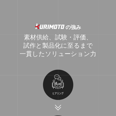
の強み
素材供給、試験・評価、
試作と製品化に至るまで
一貫したソリューション力
OUR PRODUCTS
®
マグネシウム合金「KEHMA
」について