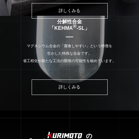
詳しくみる
分解性合金
®
「KEHMA
-SL」
マグネシウム合金の「腐食しやすい」という特徴を
生かした特殊な合金です。
省工程化や新たな工法の開発の可能性を秘めています。
詳しくみる
の